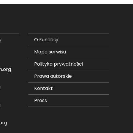
w
O Fundacji
Mapa serwisu
Polityka prywatności
n.org
Prawa autorskie
g
Kontakt
Press
g
org