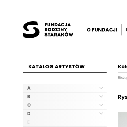
O FUNDACJI
KATALOG ARTYSTÓW
Kol
Bież
A
Rys
B
C
D
E