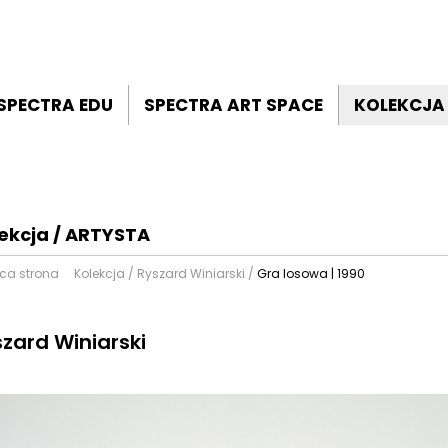
SPECTRA EDU
SPECTRA ART SPACE
KOLEKCJA
ekcja / ARTYSTA
ąca strona
Kolekcja
/
Ryszard Winiarski
/
Gra losowa | 1990
zard Winiarski