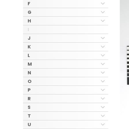
F
G
H
I
J
K
L
M
N
O
P
R
S
T
U