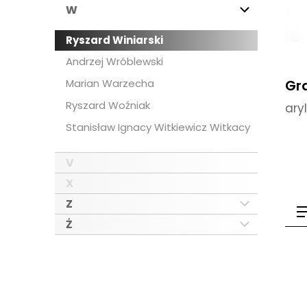
W
Ryszard Winiarski
Andrzej Wróblewski
Marian Warzecha
Gra
Ryszard Woźniak
ary
Stanisław Ignacy Witkiewicz Witkacy
V
X
Z
Ż