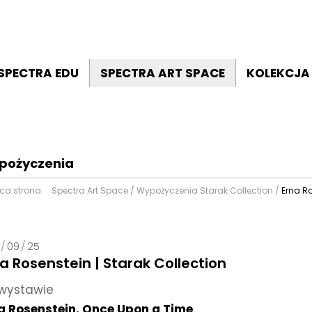
SPECTRA EDU
SPECTRA ART SPACE
KOLEKCJA
pożyczenia
ąca strona
Spectra Art Space
/
Wypożyczenia Starak Collection
/
Erna Ro
/
09
/
25
a Rosenstein | Starak Collection
wystawie
a Rosenstein. Once Upon a Time