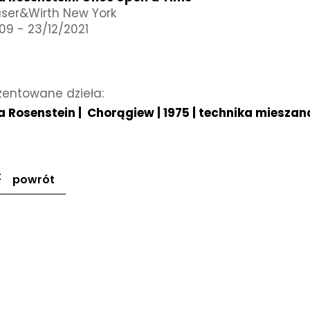
ser&Wirth New York
09 - 23/12/2021
zentowane dzieła:
a Rosenstein | Chorągiew | 1975 | technika mieszana
powrót